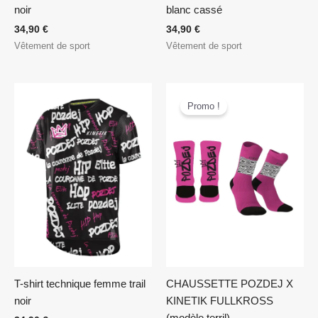
noir
blanc cassé
34,90
€
34,90
€
Vêtement de sport
Vêtement de sport
Le
Le
prix
prix
Promo !
initial
actuel
était :
est :
13,90 €.
9,90 €.
T-shirt technique femme trail
CHAUSSETTE POZDEJ X
noir
KINETIK FULLKROSS
(modèle terril)