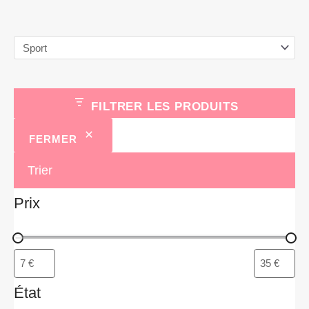
d
u
i
t
s
FILTRER LES PRODUITS
FERMER
Trier
Prix
État