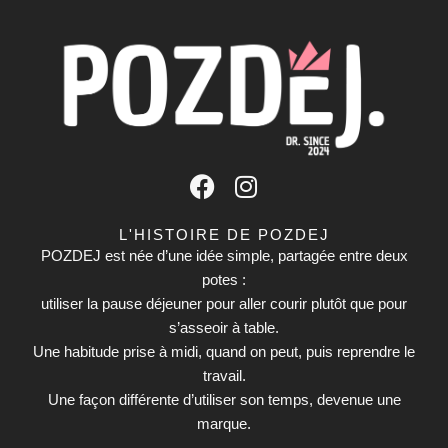
F
I
a
n
c
s
L'HISTOIRE DE POZDEJ
e
t
POZDEJ est née d’une idée simple, partagée entre deux
b
potes :
a
utiliser la pause déjeuner pour aller courir plutôt que pour
o
g
s’asseoir à table.
o
r
Une habitude prise à midi, quand on peut, puis reprendre le
k
a
travail.
m
Une façon différente d’utiliser son temps, devenue une
marque.