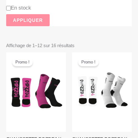
En stock
APPLIQUER
Affichage de 1–12 sur 16 résultats
Plage
Le
Le
de
prix
prix
Promo !
Promo !
prix :
initial
actuel
9,90 €
était :
est :
à
13,90 €.
9,90 €.
13,90 €