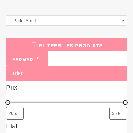
d
u
i
t
s
FILTRER LES PRODUITS
FERMER
Trier
Prix
État