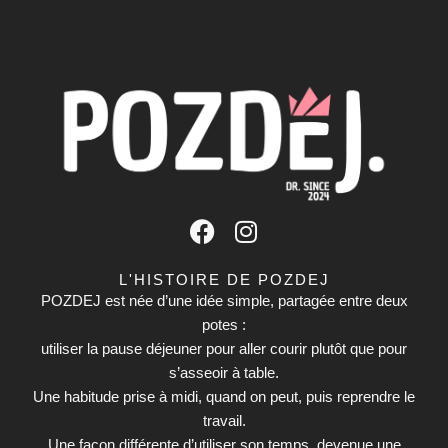
F
I
a
n
c
s
L'HISTOIRE DE POZDEJ
e
t
POZDEJ est née d’une idée simple, partagée entre deux
b
potes :
a
utiliser la pause déjeuner pour aller courir plutôt que pour
o
g
s’asseoir à table.
o
r
Une habitude prise à midi, quand on peut, puis reprendre le
k
a
travail.
m
Une façon différente d’utiliser son temps, devenue une