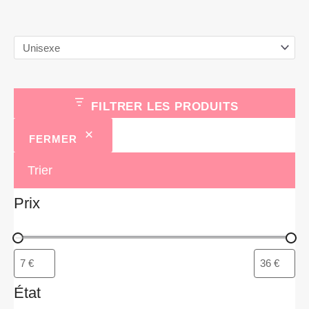
d
u
i
t
s
FILTRER LES PRODUITS
FERMER
Trier
Prix
État