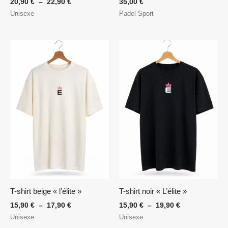
20,90
€
–
22,90
€
35,00
€
Unisexe
Padel Sport
Plage
Plage
de
de
prix :
prix :
15,90 €
15,90 €
à
à
17,90 €
19,90 €
T-shirt beige « l’élite »
T-shirt noir « L’élite »
15,90
€
–
17,90
€
15,90
€
–
19,90
€
Unisexe
Unisexe