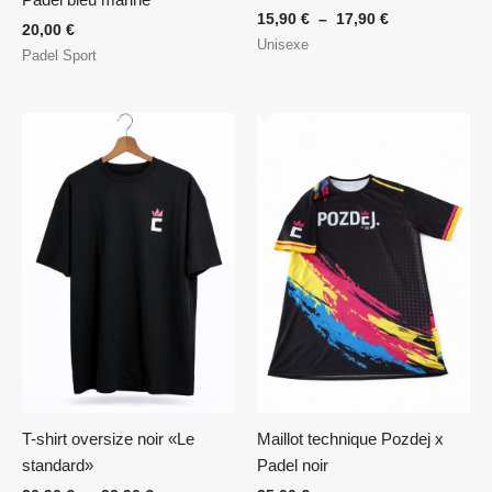
15,90
€
–
17,90
€
20,00
€
Unisexe
Padel Sport
Plage
de
prix :
20,90 €
à
22,90 €
T-shirt oversize noir «Le
Maillot technique Pozdej x
standard»
Padel noir