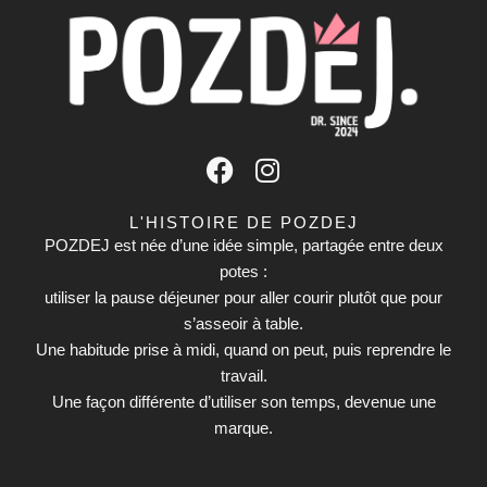
F
I
a
n
c
s
L'HISTOIRE DE POZDEJ
e
t
POZDEJ est née d’une idée simple, partagée entre deux
b
potes :
a
utiliser la pause déjeuner pour aller courir plutôt que pour
o
g
s’asseoir à table.
o
r
Une habitude prise à midi, quand on peut, puis reprendre le
k
a
travail.
m
Une façon différente d’utiliser son temps, devenue une
marque.