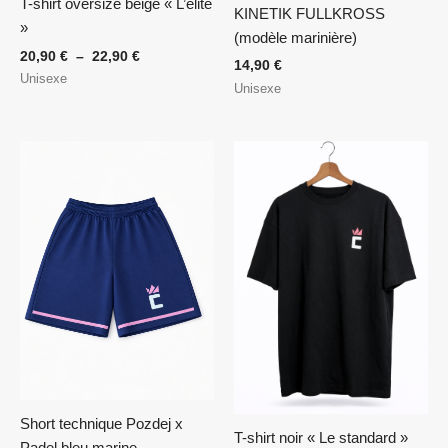
T-shirt oversize beige « L’élite
KINETIK FULLKROSS
»
(modèle marinière)
20,90
€
–
22,90
€
14,90
€
Unisexe
Unisexe
Plage
de
prix :
15,90 €
à
17,90 €
Short technique Pozdej x
T-shirt noir « Le standard »
Padel bleu marine