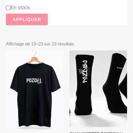
En stock
APPLIQUER
Affichage de 13–23 sur 23 résultats
Plage
de
prix :
20,90 €
à
22,90 €