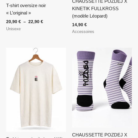
CHAUSSETTE POZDEJ X
T-shirt oversize noir
KINETIK FULLKROSS
« L’original »
(modèle Léopard)
20,90
€
–
22,90
€
14,90
€
Unisexe
Accessoires
Plage
de
prix :
20,90 €
à
22,90 €
CHAUSSETTE POZDEJ X