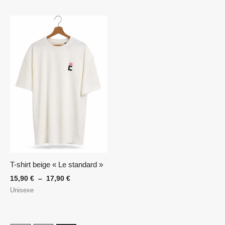
Plage
de
prix :
15,90 €
à
17,90 €
T-shirt beige « Le standard »
15,90
€
–
17,90
€
Unisexe