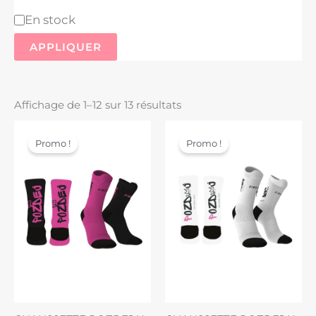
En stock
APPLIQUER
Affichage de 1–12 sur 13 résultats
Plage
Le
Le
de
prix
prix
Promo !
Promo !
prix :
initial
actuel
9,90 €
était :
est :
à
13,90 €.
9,90 €.
13,90 €