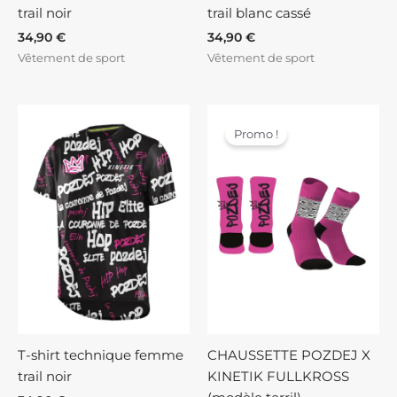
trail noir
trail blanc cassé
34,90
€
34,90
€
Vêtement de sport
Vêtement de sport
Le
Le
prix
prix
Promo !
initial
actuel
était :
est :
13,90 €.
9,90 €.
T-shirt technique femme
CHAUSSETTE POZDEJ X
trail noir
KINETIK FULLKROSS