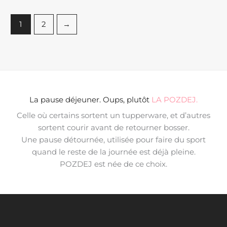
1
2
→
La pause déjeuner. Oups, plutôt
LA POZDEJ.
Celle où certains sortent un tupperware, et d’autres
sortent courir avant de retourner bosser.
Une pause détournée, utilisée pour faire du sport
quand le reste de la journée est déjà pleine.
POZDEJ est née de ce choix.