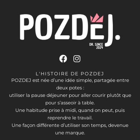
F
I
a
n
c
s
L'HISTOIRE DE POZDEJ
e
t
POZDEJ est née d’une idée simple, partagée entre
deux potes :
b
a
utiliser la pause déjeuner pour aller courir plutôt que
o
g
pour s’asseoir à table.
o
r
Une habitude prise à midi, quand on peut, puis
k
a
reprendre le travail.
m
Une façon différente d’utiliser son temps, devenue
une marque.