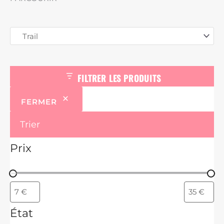
d
u
i
t
s
FILTRER LES PRODUITS
FERMER
Trier
Prix
État