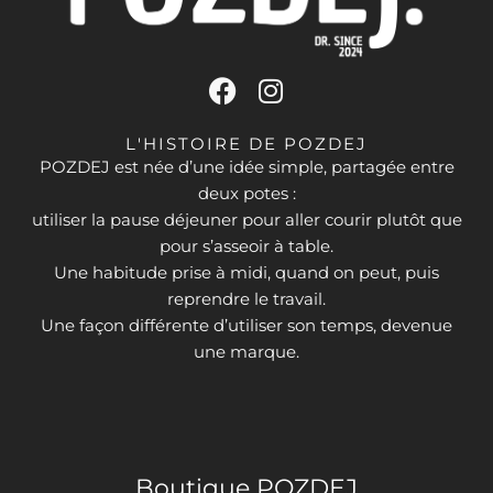
F
I
a
n
c
s
L'HISTOIRE DE POZDEJ
e
t
POZDEJ est née d’une idée simple, partagée entre
deux potes :
b
a
utiliser la pause déjeuner pour aller courir plutôt que
o
g
pour s’asseoir à table.
o
r
Une habitude prise à midi, quand on peut, puis
k
a
reprendre le travail.
m
Une façon différente d’utiliser son temps, devenue
une marque.
Boutique POZDEJ