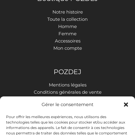
Notre histoire
Toute la collection
Homme
Femme
Accessoires
Mon compte
POZDEJ
Mentions légales
Conditions générales de vente
Politique de confidentialité
Gérer le consentement
Livraison et retours
Contact
Pour offrir les meilleures expériences, nous utilisons des
technologies telles que les cookies pour stocker et/ou accéder aux
informations des appareils. Le fait de consentir à ces technologies
nous permettra de traiter des données telles que le comportement