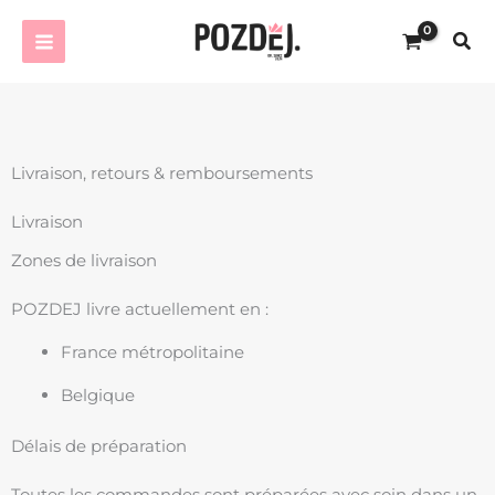
Aller
Rec
au
contenu
Livraison, retours & remboursements
Livraison
Zones de livraison
POZDEJ livre actuellement en :
France métropolitaine
Belgique
Délais de préparation
Toutes les commandes sont préparées avec soin dans un