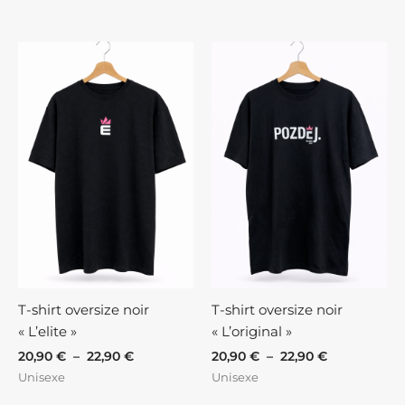
Plage
Plage
de
de
prix :
prix :
20,90 €
20,90 €
à
à
22,90 €
22,90 €
T-shirt oversize noir
T-shirt oversize noir
« L’elite »
« L’original »
20,90
€
–
22,90
€
20,90
€
–
22,90
€
Unisexe
Unisexe