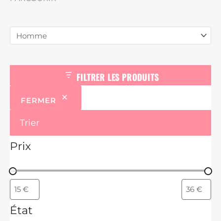
d
u
i
t
s
FILTRER LES PRODUITS
FERMER
Trier
Prix
État