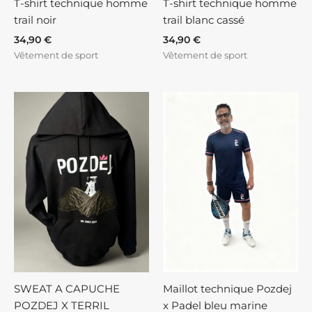
T-shirt technique homme
T-shirt technique homme
trail noir
trail blanc cassé
34,90
€
34,90
€
Vêtement de sport
Vêtement de sport
SWEAT A CAPUCHE
Maillot technique Pozdej
POZDEJ X TERRIL
x Padel bleu marine