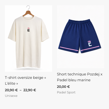
Plage
de
prix :
20,90 €
à
22,90 €
Short technique Pozdej x
T-shirt oversize beige «
Padel bleu marine
L’élite »
20,00
€
20,90
€
–
22,90
€
Padel Sport
Unisexe