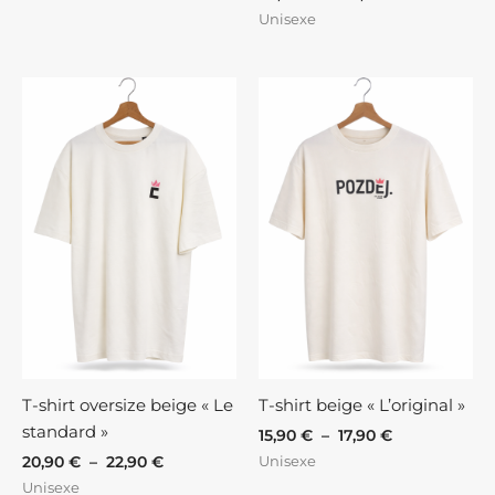
Unisexe
Plage
Plage
de
de
prix :
prix :
20,90 €
15,90 €
à
à
22,90 €
17,90 €
T-shirt oversize beige « Le
T-shirt beige « L’original »
standard »
15,90
€
–
17,90
€
Unisexe
20,90
€
–
22,90
€
Unisexe