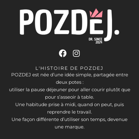
F
I
a
n
c
s
L'HISTOIRE DE POZDEJ
e
t
POZDEJ est née d’une idée simple, partagée entre
deux potes :
b
a
utiliser la pause déjeuner pour aller courir plutôt que
o
g
pour s’asseoir à table.
o
r
Une habitude prise à midi, quand on peut, puis
k
a
reprendre le travail.
m
Une façon différente d’utiliser son temps, devenue
une marque.