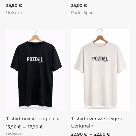
35,90
€
35,00
€
Unisexe
Padel Sport
Plage
Plage
de
de
prix :
prix :
15,90 €
20,90 €
à
à
17,90 €
22,90 €
T-shirt noir « L’original »
T-shirt oversize beige «
L’orignal »
15,90
€
–
17,90
€
Unisexe
20,90
€
–
22,90
€