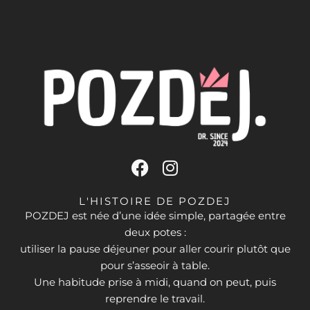
F
I
a
n
c
s
L'HISTOIRE DE POZDEJ
e
t
POZDEJ est née d’une idée simple, partagée entre
deux potes :
b
a
utiliser la pause déjeuner pour aller courir plutôt que
o
g
pour s’asseoir à table.
o
r
Une habitude prise à midi, quand on peut, puis
k
a
reprendre le travail.
m