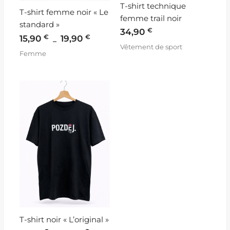
T-shirt technique
T-shirt femme noir « Le
femme trail noir
standard »
€
34,90
€
€
15,90
19,90
–
Vêtement de sport
Femme
Plage
de
prix :
15,90 €
à
17,90 €
T-shirt noir « L’original »