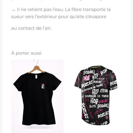
→ Il ne retient pas l’eau. La fibre transporte la
sueur vers l’extérieur pour qu’elle s’évapore
au contact de l’air.
À porter aussi
Plage
de
prix :
15,90 €
à
19,90 €