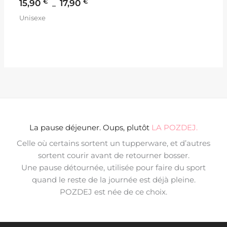
€
€
15,90
17,90
–
Unisexe
La pause déjeuner. Oups, plutôt
LA POZDEJ.
Celle où certains sortent un tupperware, et d’autres
sortent courir avant de retourner bosser.
Une pause détournée, utilisée pour faire du sport
quand le reste de la journée est déjà pleine.
POZDEJ est née de ce choix.