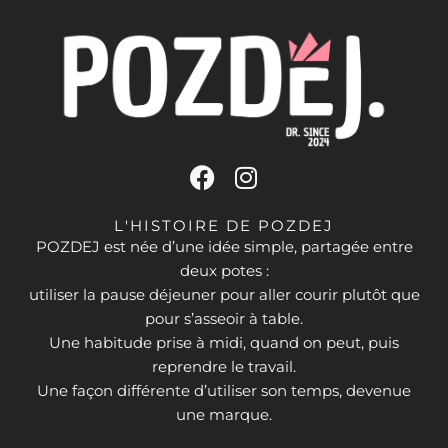
F
I
a
n
c
s
L'HISTOIRE DE POZDEJ
e
t
POZDEJ est née d’une idée simple, partagée entre
deux potes :
b
a
utiliser la pause déjeuner pour aller courir plutôt que
o
g
pour s’asseoir à table.
o
r
Une habitude prise à midi, quand on peut, puis
k
a
reprendre le travail.
m
Une façon différente d’utiliser son temps, devenue
une marque.