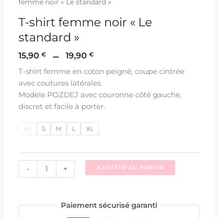
femme noir « Le standard »
T-shirt femme noir « Le
standard »
–
15,90
€
19,90
€
T-shirt femme en coton peigné, coupe cintrée
avec coutures latérales.
Modèle POZDEJ avec couronne côté gauche,
discret et facile à porter.
XS
S
M
L
XL
-
+
AJOUTER AU PANIER
Paiement sécurisé garanti