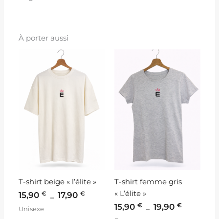
À porter aussi
Plage
Plage
de
de
prix :
prix :
15,90 €
15,90 €
à
à
17,90 €
19,90 €
T-shirt beige « l’élite »
T-shirt femme gris
« L’élite »
€
€
15,90
17,90
–
€
€
15,90
19,90
–
Unisexe