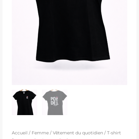
Accueil
/
Femme
/
Vêtement du quotidien
/ T-shirt