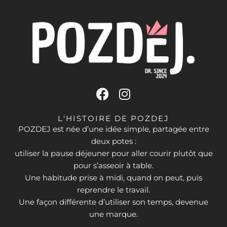
F
I
a
n
c
s
L'HISTOIRE DE POZDEJ
e
t
POZDEJ est née d’une idée simple, partagée entre
deux potes :
b
a
utiliser la pause déjeuner pour aller courir plutôt que
o
g
pour s’asseoir à table.
o
r
Une habitude prise à midi, quand on peut, puis
k
a
reprendre le travail.
m
Une façon différente d’utiliser son temps, devenue
une marque.