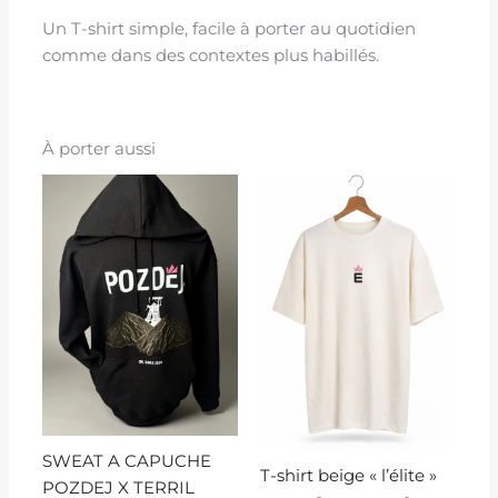
Un T-shirt simple, facile à porter au quotidien
comme dans des contextes plus habillés.
À porter aussi
Plage
de
prix :
15,90 €
à
17,90 €
SWEAT A CAPUCHE
T-shirt beige « l’élite »
POZDEJ X TERRIL