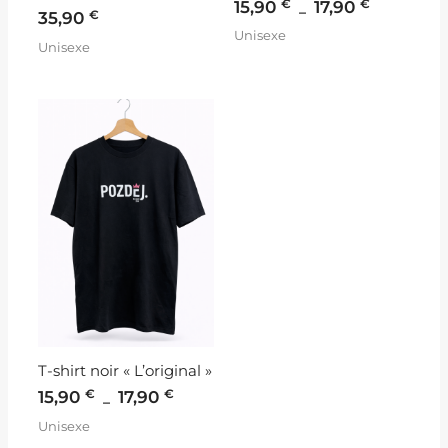
€
€
15,90
17,90
–
€
35,90
Unisexe
Unisexe
Plage
de
prix :
15,90 €
à
17,90 €
T-shirt noir « L’original »
€
€
15,90
17,90
–
Unisexe