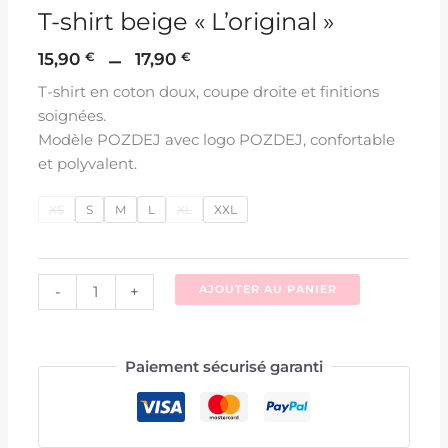
T-shirt beige « L’original »
–
15,90
€
17,90
€
T-shirt en coton doux, coupe droite et finitions
soignées.
Modèle POZDEJ avec logo POZDEJ, confortable
et polyvalent.
XS
S
M
L
XL
XXL
-
+
AJOUTER AU PANIER
Paiement sécurisé garanti