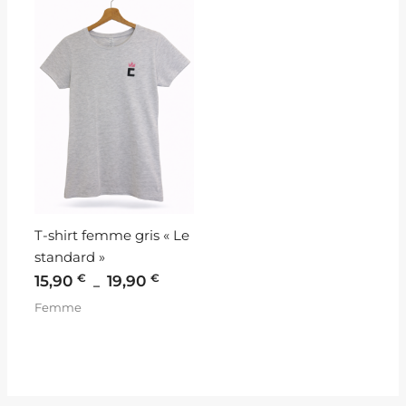
de
prix :
15,90 €
à
19,90 €
T-shirt femme gris « Le
standard »
€
€
15,90
19,90
–
Femme