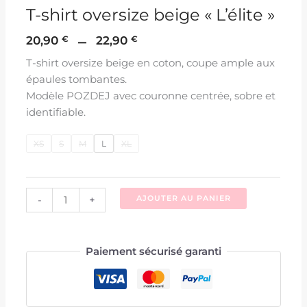
T-shirt oversize beige « L’élite »
–
20,90
€
22,90
€
T-shirt oversize beige en coton, coupe ample aux
épaules tombantes.
Modèle POZDEJ avec couronne centrée, sobre et
identifiable.
XS
S
M
L
XL
-
+
AJOUTER AU PANIER
Paiement sécurisé garanti