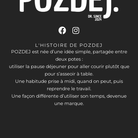
F
I
a
n
c
s
L'HISTOIRE DE POZDEJ
e
t
POZDEJ est née d’une idée simple, partagée entre
deux potes :
b
a
utiliser la pause déjeuner pour aller courir plutôt que
o
g
pour s’asseoir à table.
o
r
Une habitude prise à midi, quand on peut, puis
k
a
reprendre le travail.
m
Une façon différente d’utiliser son temps, devenue
une marque.