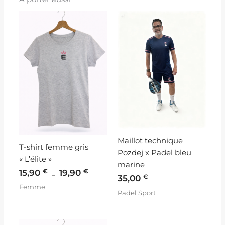
Plage
de
prix :
15,90 €
à
19,90 €
Maillot technique
T-shirt femme gris
Pozdej x Padel bleu
« L’élite »
marine
€
€
15,90
19,90
–
€
35,00
Femme
Padel Sport
Plage