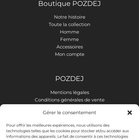
Boutique POZDEJ
Notre histoire
Toute la collection
Homme
Femme
Accessoires
Mon compte
POZDEJ
Mentions légales
Conditions générales de vente
Politique de confidentialité
Gérer le consentement
Livraison et retours
Contact
Pour offrir les meilleures expériences, nous utilisons des
technologies telles que les cookies pour stocker et/ou accéder aux
informations des appareils. Le fait de consentir à ces technologies